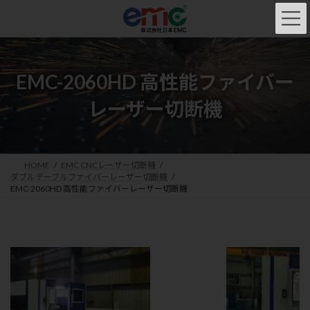
コ
ナ
ン
ビ
テ
ゲ
ン
ー
ツ
シ
へ
ョ
EMC-2060HD 高性能ファイバー
ス
ン
レーザー切断機
キ
に
ッ
移
プ
動
HOME
EMC CNCレーザー切断機
ダブルテーブルファイバーレーザー切断機
EMC-2060HD 高性能ファイバーレーザー切断機