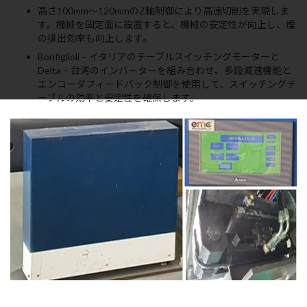
高さ100mm～120mmのZ軸制御により高速切削を実現しま
す。機械を固定面に設置すると、機械の安定性が向上し、煙
の排出効率も向上します。
Bonfiglioli – イタリアのテーブルスイッチングモーターと
Delta – 台湾のインバーターを組み合わせ、多段減速機能と
エンコーダフィードバック制御を使用して、スイッチングテ
ーブルの効率と安定性を確保します。