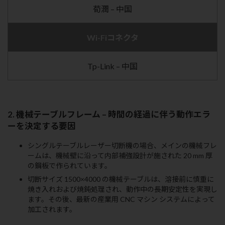
荀潤 – 中国
Wi-Fiコネクタ
Tp-Link – 中国
2. 機械テーブルフレーム – 時間の経過に伴う動作エラ
ーを決定する要因
シングルテーブルレーザー切断機の場合、メインの機械フレ
ームは、機械壁に沿って内部補強設計が施された 20 mm 厚
の鋼板で作られています。
切断サイズ 1500×4000 の機械テーブルは、溶接前に慎重に
焼き入れおよび焼鈍処理され、動作中の長期安定性を実現し
ます。その後、最新の産業用 CNC マシン システムによって
加工されます。