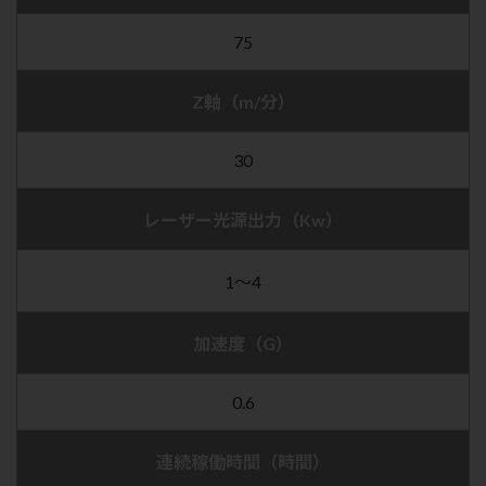
75
Z軸（m/分）
30
レーザー光源出力（Kw）
1～4
加速度（G）
0.6
連続稼働時間（時間）