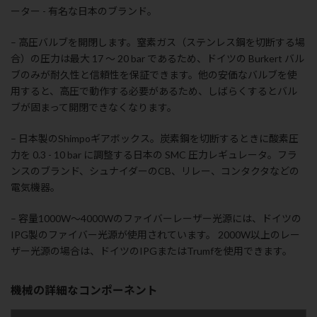
ーター - 有名な日本のブランド。
– 高圧バルブを開閉します。窒素ガス（ステンレス鋼を切断する場
合）の圧力は最大 17 ～ 20 bar であるため、ドイツの Burkert バル
ブのみが耐久性と信頼性を保証できます。他の安価なバルブを使
用すると、高圧で動作する必要があるため、しばらくするとバル
ブが固まって開閉できなくなります。
– 日本製のShimpoギアボックス。炭素鋼を切断するときに酸素圧
力を 0.3 - 10 bar に調整する日本の SMC 圧力レギュレータ。フラ
ンスのブランド、シュナイダーのCB、リレー、コンタクタなどの
電気機器。
– 容量1000W～4000Wのファイバーレーザー光源には、ドイツの
IPG製のファイバー光源が使用されています。 2000W以上のレー
ザー光源の場合は、ドイツのIPGまたはTrumfを使用できます。
機械の詳細なコンポーネント