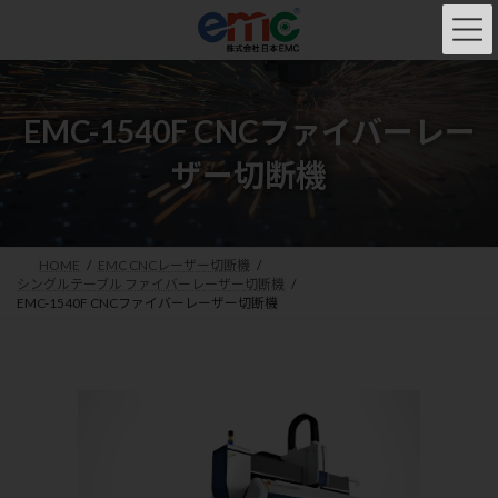
コ
ナ
ン
ビ
テ
ゲ
ン
ー
ツ
シ
へ
ョ
EMC-1540F CNCファイバーレー
ス
ン
ザー切断機
キ
に
ッ
移
プ
動
HOME
EMC CNCレーザー切断機
シングルテーブル ファイバーレーザー切断機
EMC-1540F CNCファイバーレーザー切断機