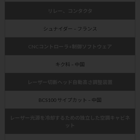
リレー、コンタクタ
シュナイダー – フランス
CNCコントローラ+制御ソフトウェア
キク科 – 中国
レーザー切断ヘッド自動高さ調整装置
BCS100 サイプカット – 中国
レーザー光源を冷却するための独立した空調キャビネ
ット