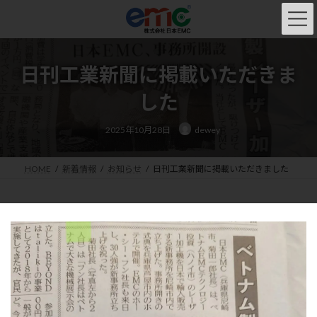
コ
ナ
ン
ビ
テ
ゲ
ン
ー
ツ
シ
日刊工業新聞に掲載いただきま
へ
ョ
ス
ン
した
キ
に
ッ
移
最
2025年10月28日
dewey
終
プ
動
更
新
日
時
HOME
新着情報
お知らせ
日刊工業新聞に掲載いただきました
: